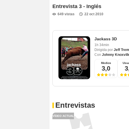
Entrevista 3 - Inglés
649 vistas
22 oct 2010
Jackass 3D
1h 34min
Dirigida por
Jeff Tre
Con
Johnny Knoxvill
Medios
Usua
3,0
3
Entrevistas
VÍDEO ACTUAL