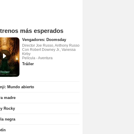
trenos más esperados
Vengadores: Doomsday
Director Joe Russo, Anthony Russo
Con Robert Downey Jr., Vanessa
Kirby
Película - Aventura
Tráiler
ji: Mundo abierto
ra madre
oy Rocky
la negra
tín