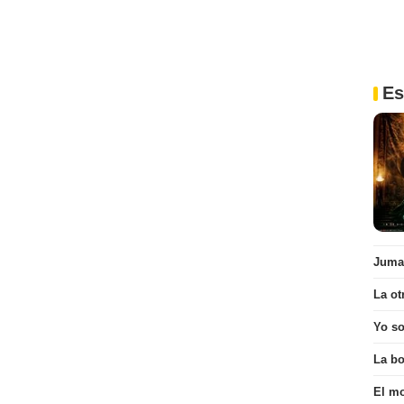
Es
Juman
La ot
Yo s
La bo
El mo