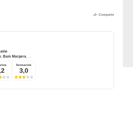
Comparte
maine
e
,
Bam Margera
,
Ryan Dunn
rios
Sensacine
,2
3,0