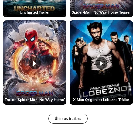
Uncharted Trailer
Spider-Man: No Way Home Teaser
Tráiler 'Spider-Man: No Way Home'
X-Men Orígenes: Lobezno Tráiler
Últimos tráilers