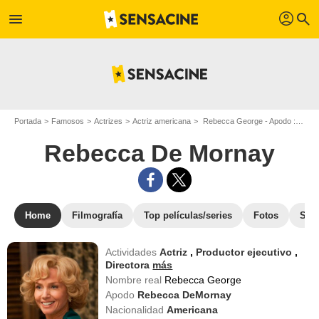
profil
menu
search
Portada
Famosos
Actrizes
Actriz americana
Rebecca George - Apodo : Rebecca De Mornay
Rebecca De Mornay
Home
Filmografía
Top películas/series
Fotos
Str
Actividades
Actriz
,
Productor ejecutivo
,
Directora
más
Nombre real
Rebecca George
Apodo
Rebecca DeMornay
Nacionalidad
Americana