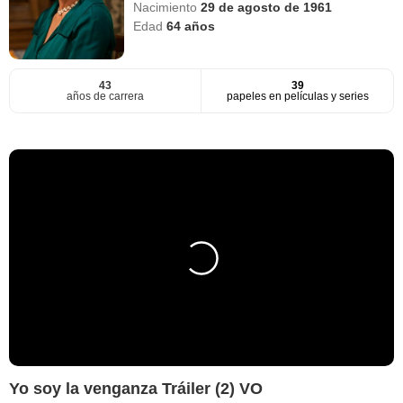
Nacimiento
29 de agosto de 1961
Edad
64
años
43
39
años de carrera
papeles en películas y series
Yo soy la venganza Tráiler (2) VO