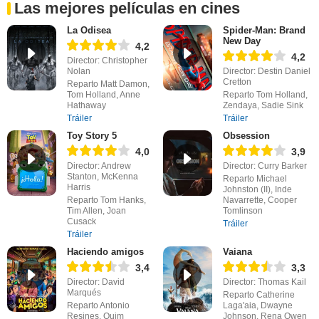
Las mejores películas en cines
La Odisea
Spider-Man: Brand
New Day
4,2
4,2
Director: Christopher
Nolan
Director: Destin Daniel
Cretton
Reparto Matt Damon,
Tom Holland, Anne
Reparto Tom Holland,
Hathaway
Zendaya, Sadie Sink
Tráiler
Tráiler
Toy Story 5
Obsession
4,0
3,9
Director: Andrew
Director: Curry Barker
Stanton, McKenna
Reparto Michael
Harris
Johnston (II), Inde
Reparto Tom Hanks,
Navarrette, Cooper
Tim Allen, Joan
Tomlinson
Cusack
Tráiler
Tráiler
Haciendo amigos
Vaiana
3,4
3,3
Director: David
Director: Thomas Kail
Marqués
Reparto Catherine
Reparto Antonio
Laga'aia, Dwayne
Resines, Quim
Johnson, Rena Owen