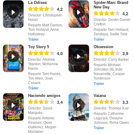
La Odisea
Spider-Man: Brand
New Day
4,2
4,2
Director: Christopher
Nolan
Director: Destin Daniel
Cretton
Reparto Matt Damon,
Tom Holland, Anne
Reparto Tom Holland,
Hathaway
Zendaya, Sadie Sink
Tráiler
Tráiler
Toy Story 5
Obsession
4,0
3,9
Director: Andrew
Director: Curry Barker
Stanton, McKenna
Reparto Michael
Harris
Johnston (II), Inde
Reparto Tom Hanks,
Navarrette, Cooper
Tim Allen, Joan
Tomlinson
Cusack
Tráiler
Tráiler
Haciendo amigos
Vaiana
3,4
3,3
Director: David
Director: Thomas Kail
Marqués
Reparto Catherine
Reparto Antonio
Laga'aia, Dwayne
Resines, Quim
Johnson, Rena Owen
Gutiérrez, Megan
Tráiler
Montaner