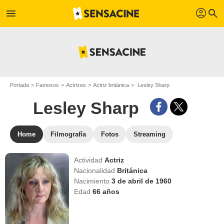
profil
menu
search
Portada
Famosos
Actrizes
Actriz británica
Lesley Sharp
Lesley Sharp
Home
Filmografía
Fotos
Streaming
Actividad
Actriz
Nacionalidad
Británica
Nacimiento
3 de abril de 1960
Edad
66
años