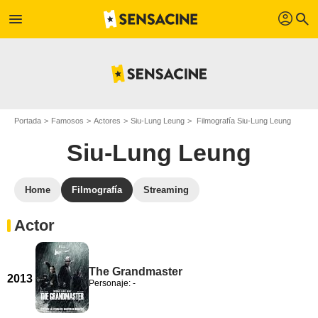
profil
menu
search
Portada
Famosos
Actores
Siu-Lung Leung
Filmografía Siu-Lung Leung
Siu-Lung Leung
Home
Filmografía
Streaming
Actor
The Grandmaster
2013
Personaje: -