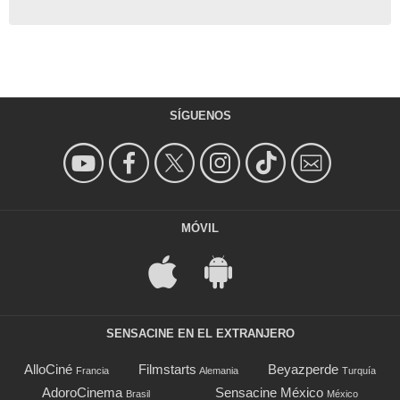
SÍGUENOS
MÓVIL
SENSACINE EN EL EXTRANJERO
AlloCiné
Filmstarts
Beyazperde
Francia
Alemania
Turquía
AdoroCinema
Sensacine México
Brasil
México