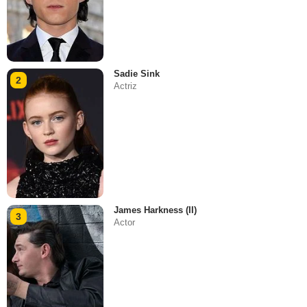
Sadie Sink
2
Actriz
James Harkness (II)
3
Actor