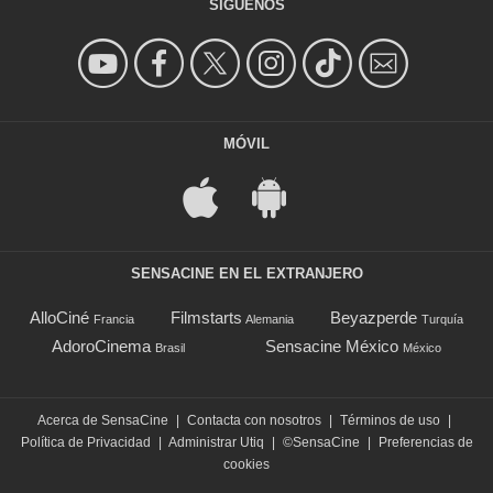
SÍGUENOS
MÓVIL
SENSACINE EN EL EXTRANJERO
AlloCiné
Filmstarts
Beyazperde
Francia
Alemania
Turquía
AdoroCinema
Sensacine México
Brasil
México
Acerca de SensaCine
|
Contacta con nosotros
|
Términos de uso
|
Política de Privacidad
|
Administrar Utiq
|
©SensaCine
|
Preferencias de
cookies