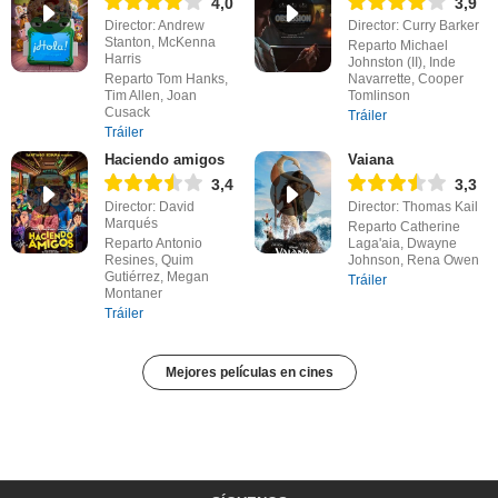
4,0
3,9
Director: Andrew
Director: Curry Barker
Stanton, McKenna
Reparto Michael
Harris
Johnston (II), Inde
Reparto Tom Hanks,
Navarrette, Cooper
Tim Allen, Joan
Tomlinson
Cusack
Tráiler
Tráiler
Haciendo amigos
Vaiana
3,4
3,3
Director: David
Director: Thomas Kail
Marqués
Reparto Catherine
Reparto Antonio
Laga'aia, Dwayne
Resines, Quim
Johnson, Rena Owen
Gutiérrez, Megan
Tráiler
Montaner
Tráiler
Mejores películas en cines