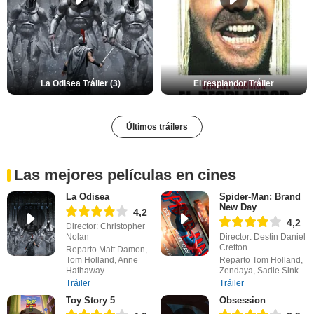
La Odisea Tráiler (3)
El resplandor Tráiler
Últimos tráilers
Las mejores películas en cines
La Odisea
Spider-Man: Brand
New Day
4,2
4,2
Director: Christopher
Nolan
Director: Destin Daniel
Cretton
Reparto Matt Damon,
Tom Holland, Anne
Reparto Tom Holland,
Hathaway
Zendaya, Sadie Sink
Tráiler
Tráiler
Toy Story 5
Obsession