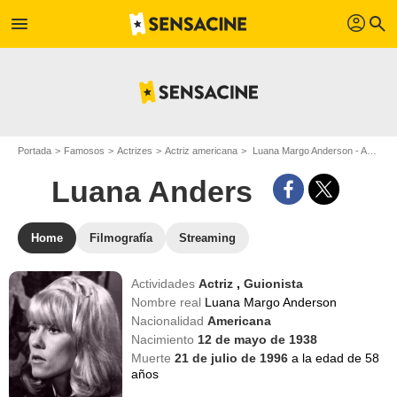
profil
menu
search
Portada
Famosos
Actrizes
Actriz americana
Luana Margo Anderson - Apodo : Luana Anders
Luana Anders
Home
Filmografía
Streaming
Actividades
Actriz
,
Guionista
Nombre real
Luana Margo Anderson
Nacionalidad
Americana
Nacimiento
12 de mayo de 1938
Muerte
21 de julio de 1996
a la edad de 58
años