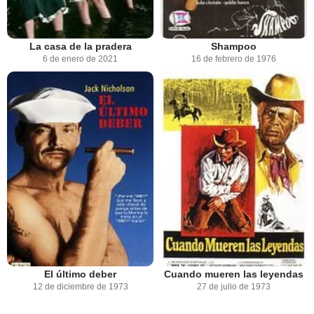
La casa de la pradera
Shampoo
6 de enero de 2021
16 de febrero de 1976
El último deber
Cuando mueren las leyendas
12 de diciembre de 1973
27 de julio de 1973