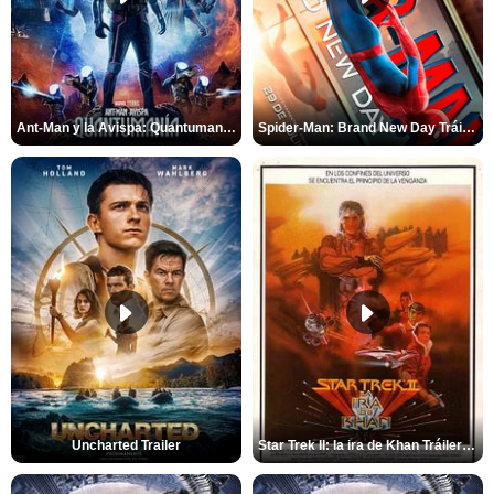
Ant-Man y la Avispa: Quantumanía Tráiler (2)
Spider-Man: Brand New Day Tráiler (3)
Uncharted Trailer
Star Trek II: la ira de Khan Tráiler VO