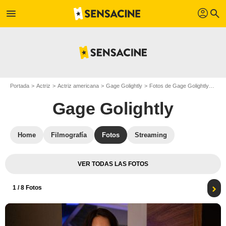
profil
menu
search
Portada
Actriz
Actriz americana
Gage Golightly
Fotos de Gage Golightly
iZo
Gage Golightly
Home
Filmografía
Fotos
Streaming
VER TODAS LAS FOTOS
1
/ 8 Fotos