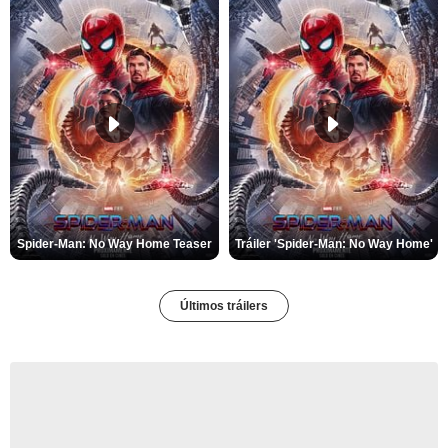
Spider-Man: No Way Home Teaser
Tráiler 'Spider-Man: No Way Home'
Últimos tráilers