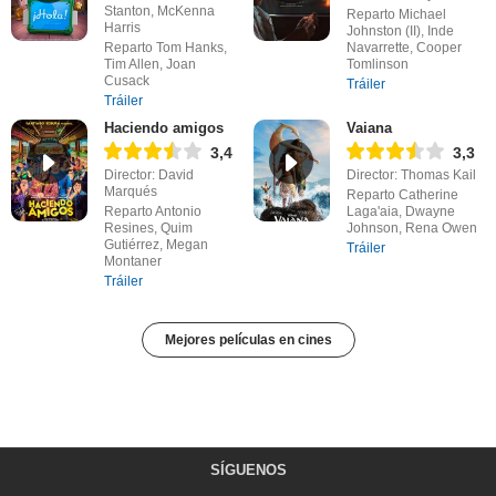
Stanton, McKenna
Reparto Michael
Harris
Johnston (II), Inde
Reparto Tom Hanks,
Navarrette, Cooper
Tim Allen, Joan
Tomlinson
Cusack
Tráiler
Tráiler
Haciendo amigos
Vaiana
3,4
3,3
Director: David
Director: Thomas Kail
Marqués
Reparto Catherine
Reparto Antonio
Laga'aia, Dwayne
Resines, Quim
Johnson, Rena Owen
Gutiérrez, Megan
Tráiler
Montaner
Tráiler
Mejores películas en cines
SÍGUENOS