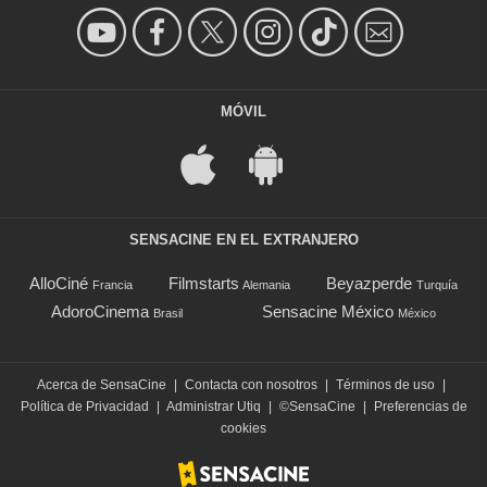
MÓVIL
SENSACINE EN EL EXTRANJERO
AlloCiné
Filmstarts
Beyazperde
Francia
Alemania
Turquía
AdoroCinema
Sensacine México
Brasil
México
Acerca de SensaCine
|
Contacta con nosotros
|
Términos de uso
|
Política de Privacidad
|
Administrar Utiq
|
©SensaCine
|
Preferencias de
cookies