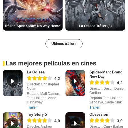
Tráiler 'Spider-Man: No Way Home'
La Odisea Tráiler (3)
Últimos tráilers
Las mejores películas en cines
La Odisea
Spider-Man: Brand
New Day
4,2
4,2
Director: Christopher
Nolan
Director: Destin Daniel
Cretton
Reparto Matt Damon,
Tom Holland, Anne
Reparto Tom Holland,
Hathaway
Zendaya, Sadie Sink
Tráiler
Tráiler
Toy Story 5
Obsession
4,0
3,9
Director: Andrew
Director: Curry Barker