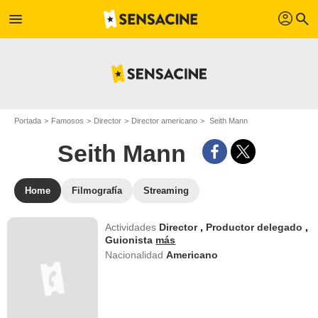
profil
menu
search
Portada
Famosos
Director
Director americano
Seith Mann
Seith Mann
Home
Filmografía
Streaming
Actividades
Director
,
Productor delegado
,
Guionista
más
Nacionalidad
Americano