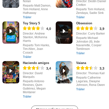
Nolan
Director: Destin Daniel
Cretton
Reparto Matt Damon,
Tom Holland, Anne
Reparto Tom Holland,
Hathaway
Zendaya, Sadie Sink
Tráiler
Tráiler
Toy Story 5
Obsession
4,0
3,9
Director: Andrew
Director: Curry Barker
Stanton, McKenna
Reparto Michael
Harris
Johnston (II), Inde
Reparto Tom Hanks,
Navarrette, Cooper
Tim Allen, Joan
Tomlinson
Cusack
Tráiler
Tráiler
Haciendo amigos
Vaiana
3,4
3,3
Director: David
Director: Thomas Kail
Marqués
Reparto Catherine
Reparto Antonio
Laga'aia, Dwayne
Resines, Quim
Johnson, Rena Owen
Gutiérrez, Megan
Tráiler
Montaner
Tráiler