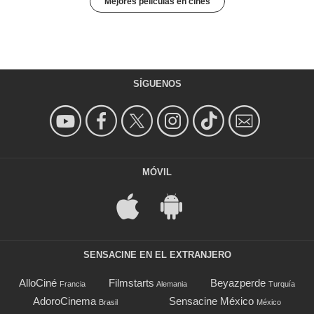
Mejores películas en cines
SÍGUENOS
MÓVIL
SENSACINE EN EL EXTRANJERO
AlloCiné
Filmstarts
Beyazperde
Francia
Alemania
Turquía
AdoroCinema
Sensacine México
Brasil
México