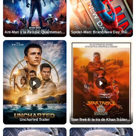
Ant-Man y la Avispa: Quantumanía Tráiler (2)
Spider-Man: Brand New Day Tráiler (3)
Uncharted Trailer
Star Trek II: la ira de Khan Tráiler VO