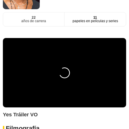
22
11
años de carrera
papeles en películas y series
Yes Tráiler VO
Filmografía