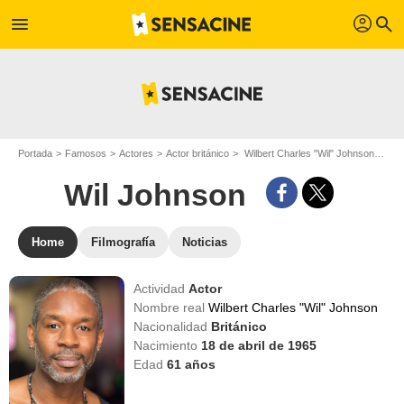
profil
menu
search
Portada
Famosos
Actores
Actor británico
Wilbert Charles "Wil" Johnson - Apodo : Wil Johnson
Wil Johnson
Home
Filmografía
Noticias
Actividad
Actor
Nombre real
Wilbert Charles "Wil" Johnson
Nacionalidad
Británico
Nacimiento
18 de abril de 1965
Edad
61
años