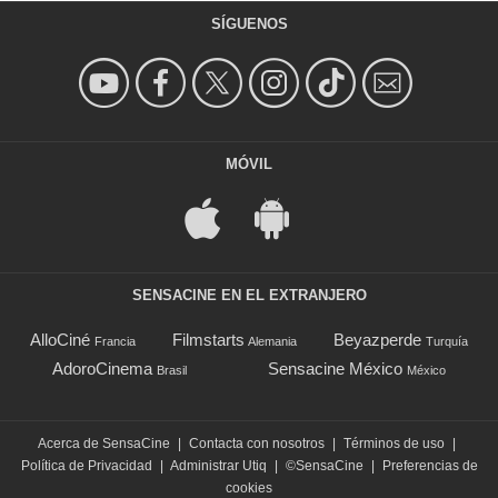
SÍGUENOS
MÓVIL
SENSACINE EN EL EXTRANJERO
AlloCiné
Filmstarts
Beyazperde
Francia
Alemania
Turquía
AdoroCinema
Sensacine México
Brasil
México
Acerca de SensaCine
|
Contacta con nosotros
|
Términos de uso
|
Política de Privacidad
|
Administrar Utiq
|
©SensaCine
|
Preferencias de
cookies