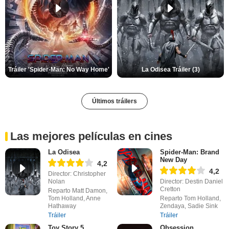
Tráiler 'Spider-Man: No Way Home'
La Odisea Tráiler (3)
Últimos tráilers
Las mejores películas en cines
La Odisea
Spider-Man: Brand
New Day
4,2
4,2
Director: Christopher
Nolan
Director: Destin Daniel
Cretton
Reparto Matt Damon,
Tom Holland, Anne
Reparto Tom Holland,
Hathaway
Zendaya, Sadie Sink
Tráiler
Tráiler
Toy Story 5
Obsession