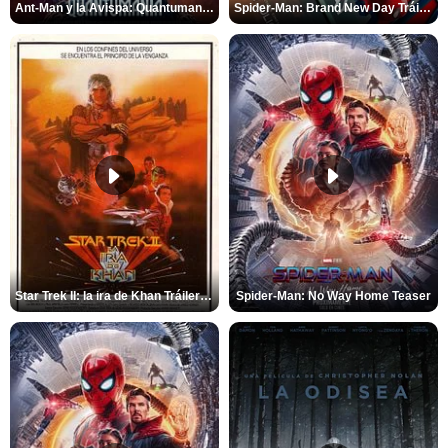
Ant-Man y la Avispa: Quantumanía Tráiler (2)
Spider-Man: Brand New Day Tráiler (3)
Star Trek II: la ira de Khan Tráiler VO
Spider-Man: No Way Home Teaser