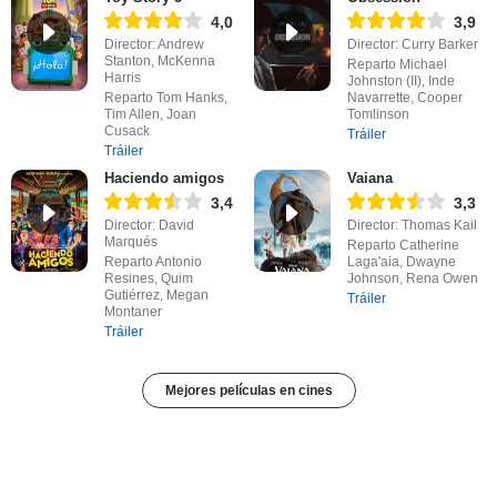
4,0
3,9
Director: Andrew
Director: Curry Barker
Stanton, McKenna
Reparto Michael
Harris
Johnston (II), Inde
Reparto Tom Hanks,
Navarrette, Cooper
Tim Allen, Joan
Tomlinson
Cusack
Tráiler
Tráiler
Haciendo amigos
Vaiana
3,4
3,3
Director: David
Director: Thomas Kail
Marqués
Reparto Catherine
Reparto Antonio
Laga'aia, Dwayne
Resines, Quim
Johnson, Rena Owen
Gutiérrez, Megan
Tráiler
Montaner
Tráiler
Mejores películas en cines