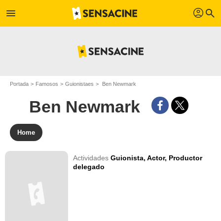
profil
menu
search
Portada
Famosos
Guionistaes
Ben Newmark
Ben Newmark
Home
Actividades
Guionista,
Actor,
Productor
delegado