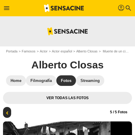
profil
menu
search
Portada
Famosos
Actor
Actor español
Alberto Closas
Muerte de un ciclista : Foto Alberto Closas
Alberto Closas
Home
Filmografía
Fotos
Streaming
VER TODAS LAS FOTOS
5
/ 5 Fotos