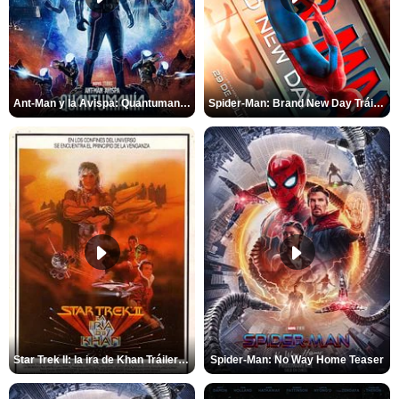
Ant-Man y la Avispa: Quantumanía Tráiler (2)
Spider-Man: Brand New Day Tráiler (3)
Star Trek II: la ira de Khan Tráiler VO
Spider-Man: No Way Home Teaser