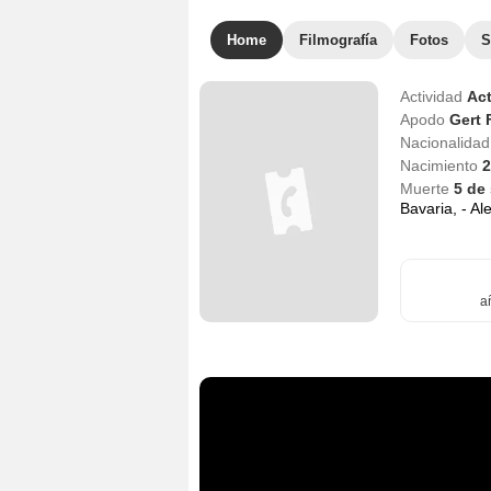
Home
Filmografía
Fotos
S
Actividad
Act
Apodo
Gert 
Nacionalida
Nacimiento
2
Muerte
5 de
Bavaria, - Al
a