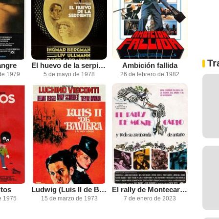
Tr
angre
El huevo de la serpiente
Ambición fallida
de 1979
5 de mayo de 1978
26 de febrero de 1982
itos
Ludwig (Luis II de Baviera)
El rally de Montecarlo y toda su zarabanda de antaño
e 1975
15 de marzo de 1973
7 de enero de 2023