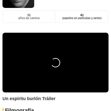
31
41
años de carrera
papeles en películas y series
Un espiritu burlón Tráiler
Filmografía