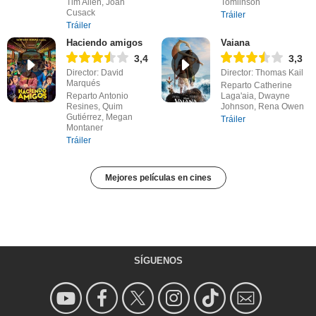
Tim Allen, Joan
Tomlinson
Cusack
Tráiler
Tráiler
Haciendo amigos
Vaiana
3,4
3,3
Director: David
Director: Thomas Kail
Marqués
Reparto Catherine
Reparto Antonio
Laga'aia, Dwayne
Resines, Quim
Johnson, Rena Owen
Gutiérrez, Megan
Tráiler
Montaner
Tráiler
Mejores películas en cines
SÍGUENOS