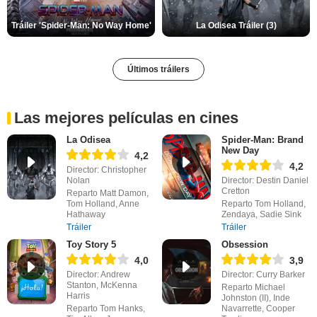
Tráiler 'Spider-Man: No Way Home'
La Odisea Tráiler (3)
Últimos tráilers
Las mejores películas en cines
La Odisea
Spider-Man: Brand
New Day
4,2
4,2
Director: Christopher
Nolan
Director: Destin Daniel
Cretton
Reparto Matt Damon,
Tom Holland, Anne
Reparto Tom Holland,
Hathaway
Zendaya, Sadie Sink
Tráiler
Tráiler
Toy Story 5
Obsession
4,0
3,9
Director: Andrew
Director: Curry Barker
Stanton, McKenna
Reparto Michael
Harris
Johnston (II), Inde
Reparto Tom Hanks,
Navarrette, Cooper