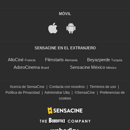
MÓVIL
SENSACINE EN EL EXTRANJERO
AlloCiné
Filmstarts
Beyazperde
Francia
Alemania
Turquía
AdoroCinema
Sensacine México
Brasil
México
Acerca de SensaCine
|
Contacta con nosotros
|
Términos de uso
|
Política de Privacidad
|
Administrar Utiq
|
©SensaCine
|
Preferencias de
cookies