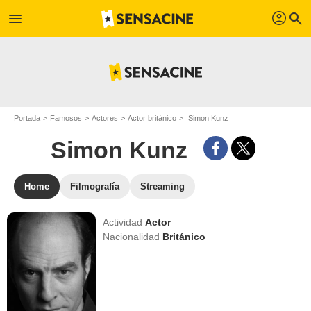
profil
menu
search
Portada
Famosos
Actores
Actor británico
Simon Kunz
Simon Kunz
Home
Filmografía
Streaming
Actividad
Actor
Nacionalidad
Británico