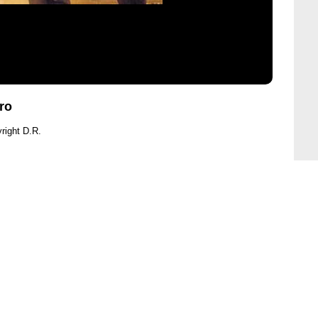
oro
right D.R.