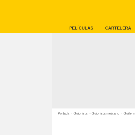
PELÍCULAS
CARTELERA
Portada
Guionista
Guionista mejicano
Guiller