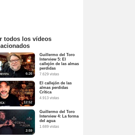
r todos los vídeos
lacionados
Guillermo del Toro
Interview 5: El
callejón de las almas
perdidas
6:26
7.629 vistas
El callejón de las
almas perdidas
Crítica
4.913 vistas
12:52
Guillermo del Toro
Interview 4: La forma
del agua
1.689 vistas
2:59