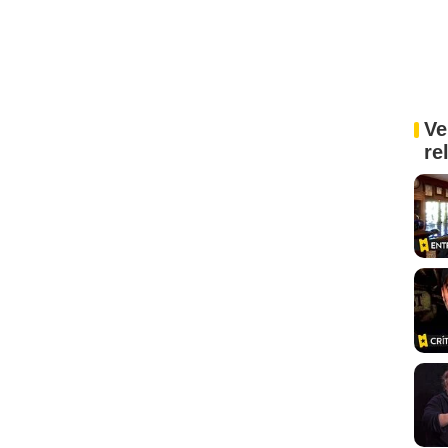
Ve
re