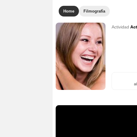
Home
Filmografía
Actividad
Act
a