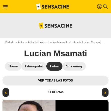
profil
menu
search
Portada
Actor
Actor británico
Lucian Msamati
Fotos de Lucian Msamati
Cart
Lucian Msamati
Home
Filmografía
Fotos
Streaming
VER TODAS LAS FOTOS
3
/ 10 Fotos