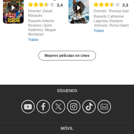
3,4
3,3
Director: David
Director: Thomas Kail
Marqués
Reparto Catherine
Reparto Antonio
Laga'aia, Dwayne
Resines, Quim
Johnson, Rena Owen
Gutiérrez, Megan
Tráiler
Montaner
Tráiler
Mejores películas en cines
SÍGUENOS
MÓVIL