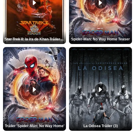
Star Trek II: la ira de Khan Tráiler VO
Spider-Man: No Way Home Teaser
Tráiler 'Spider-Man: No Way Home'
La Odisea Tráiler (3)