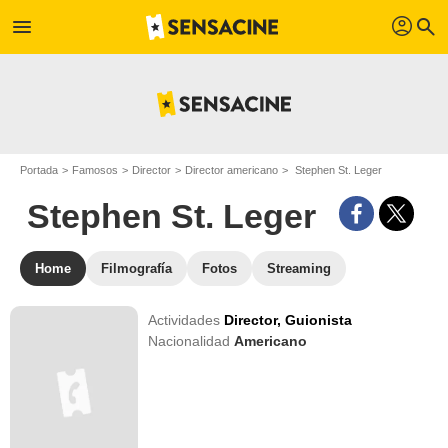
profil
menu
search
Portada
Famosos
Director
Director americano
Stephen St. Leger
Stephen St. Leger
Home
Filmografía
Fotos
Streaming
Actividades
Director,
Guionista
Nacionalidad
Americano