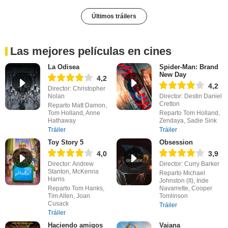
Últimos tráilers
Las mejores películas en cines
La Odisea
Spider-Man: Brand
New Day
4,2
4,2
Director: Christopher
Nolan
Director: Destin Daniel
Cretton
Reparto Matt Damon,
Tom Holland, Anne
Reparto Tom Holland,
Hathaway
Zendaya, Sadie Sink
Tráiler
Tráiler
Toy Story 5
Obsession
4,0
3,9
Director: Andrew
Director: Curry Barker
Stanton, McKenna
Reparto Michael
Harris
Johnston (II), Inde
Reparto Tom Hanks,
Navarrette, Cooper
Tim Allen, Joan
Tomlinson
Cusack
Tráiler
Tráiler
Haciendo amigos
Vaiana