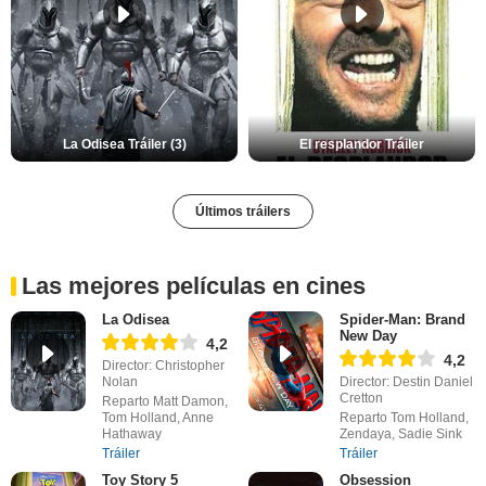
La Odisea Tráiler (3)
El resplandor Tráiler
Últimos tráilers
Las mejores películas en cines
La Odisea
Spider-Man: Brand
New Day
4,2
4,2
Director: Christopher
Nolan
Director: Destin Daniel
Cretton
Reparto Matt Damon,
Tom Holland, Anne
Reparto Tom Holland,
Hathaway
Zendaya, Sadie Sink
Tráiler
Tráiler
Toy Story 5
Obsession