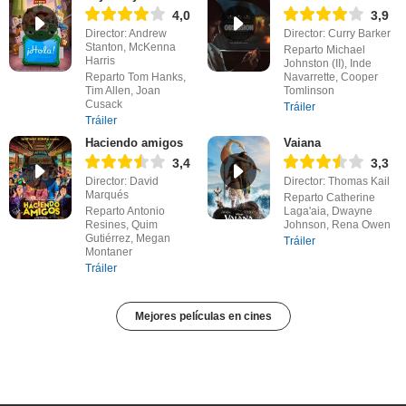
4,0
3,9
Director: Andrew
Director: Curry Barker
Stanton, McKenna
Reparto Michael
Harris
Johnston (II), Inde
Reparto Tom Hanks,
Navarrette, Cooper
Tim Allen, Joan
Tomlinson
Cusack
Tráiler
Tráiler
Haciendo amigos
Vaiana
3,4
3,3
Director: David
Director: Thomas Kail
Marqués
Reparto Catherine
Reparto Antonio
Laga'aia, Dwayne
Resines, Quim
Johnson, Rena Owen
Gutiérrez, Megan
Tráiler
Montaner
Tráiler
Mejores películas en cines