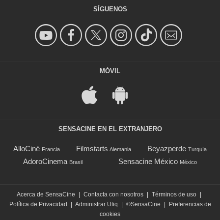
SÍGUENOS
MÓVIL
SENSACINE EN EL EXTRANJERO
AlloCiné
Filmstarts
Beyazperde
Francia
Alemania
Turquía
AdoroCinema
Sensacine México
Brasil
México
Acerca de SensaCine
|
Contacta con nosotros
|
Términos de uso
|
Política de Privacidad
|
Administrar Utiq
|
©SensaCine
|
Preferencias de
cookies