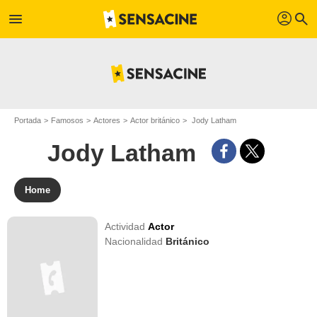
profil
menu
search
Portada
Famosos
Actores
Actor británico
Jody Latham
Jody Latham
Home
Actividad
Actor
Nacionalidad
Británico