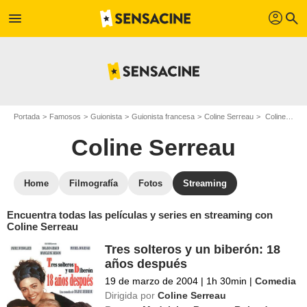
profil
menu
search
Portada
Famosos
Guionista
Guionista francesa
Coline Serreau
Coline Serreau : películas y series online
Coline Serreau
Home
Filmografía
Fotos
Streaming
Encuentra todas las películas y series en streaming con
Coline Serreau
Tres solteros y un biberón: 18
años después
19 de marzo de 2004
|
1h 30min
|
Comedia
Dirigida por
Coline Serreau