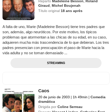
Reparto
Madeleine Besson
,
Roland
Giraud
,
Michel Boujenah
Título original
18 ans après
A falta de uno, Marie (Madeleine Besson) tiene tres padres que
son, además, algo neuróticos. Por este motivo, los típicos
problemas que atormentan a las chicas de su edad, en su caso,
adquieren mucha más trascendencia de lo que debieran. Los tres
padres presencian con preocupación el paso de Marie hacia la
vida adulta y no se toman demasiado ...
STREAMING
Caos
20 de junio de 2003
|
1h 49min
|
Comedia
dramática
Dirigida por
Coline Serreau
Reparto
Vincent Lindon
,
Catherine Frot
,