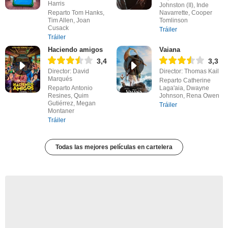
Harris
Johnston (II), Inde
Reparto Tom Hanks,
Navarrette, Cooper
Tim Allen, Joan
Tomlinson
Cusack
Tráiler
Tráiler
Haciendo amigos
Vaiana
3,4
3,3
Director: David
Director: Thomas Kail
Marqués
Reparto Catherine
Reparto Antonio
Laga'aia, Dwayne
Resines, Quim
Johnson, Rena Owen
Gutiérrez, Megan
Tráiler
Montaner
Tráiler
Todas las mejores películas en cartelera