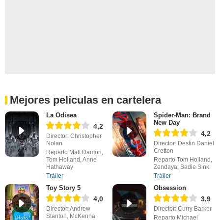
Mejores películas en cartelera
La Odisea
Spider-Man: Brand
New Day
4,2
4,2
Director: Christopher
Nolan
Director: Destin Daniel
Cretton
Reparto Matt Damon,
Tom Holland, Anne
Reparto Tom Holland,
Hathaway
Zendaya, Sadie Sink
Tráiler
Tráiler
Toy Story 5
Obsession
4,0
3,9
Director: Andrew
Director: Curry Barker
Stanton, McKenna
Reparto Michael