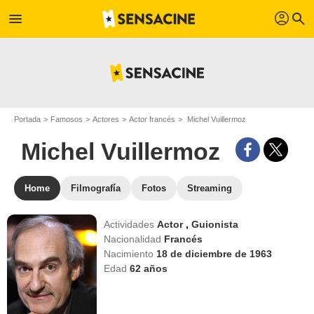
profil
menu
search
Portada
Famosos
Actores
Actor francés
Michel Vuillermoz
Michel Vuillermoz
Home
Filmografía
Fotos
Streaming
Actividades
Actor
,
Guionista
Nacionalidad
Francés
Nacimiento
18 de diciembre de 1963
Edad
62
años