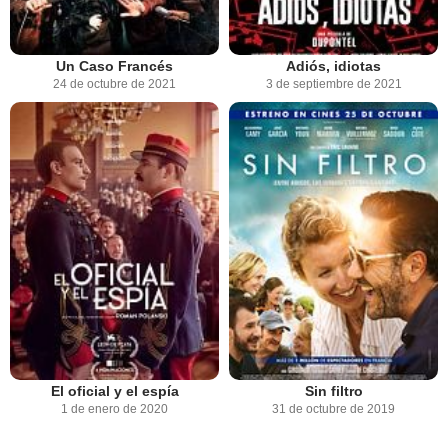
Un Caso Francés
Adiós, idiotas
24 de octubre de 2021
3 de septiembre de 2021
El oficial y el espía
Sin filtro
1 de enero de 2020
31 de octubre de 2019