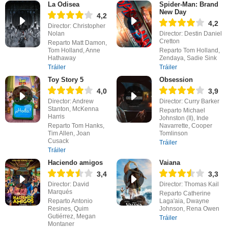
La Odisea
Spider-Man: Brand
New Day
4,2
4,2
Director: Christopher
Nolan
Director: Destin Daniel
Cretton
Reparto Matt Damon,
Tom Holland, Anne
Reparto Tom Holland,
Hathaway
Zendaya, Sadie Sink
Tráiler
Tráiler
Toy Story 5
Obsession
4,0
3,9
Director: Andrew
Director: Curry Barker
Stanton, McKenna
Reparto Michael
Harris
Johnston (II), Inde
Reparto Tom Hanks,
Navarrette, Cooper
Tim Allen, Joan
Tomlinson
Cusack
Tráiler
Tráiler
Haciendo amigos
Vaiana
3,4
3,3
Director: David
Director: Thomas Kail
Marqués
Reparto Catherine
Reparto Antonio
Laga'aia, Dwayne
Resines, Quim
Johnson, Rena Owen
Gutiérrez, Megan
Tráiler
Montaner