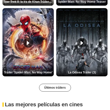
Star Trek II: la ira de Khan Tráiler VO
Spider-Man: No Way Home Teaser
Tráiler 'Spider-Man: No Way Home'
La Odisea Tráiler (3)
Últimos tráilers
Las mejores películas en cines