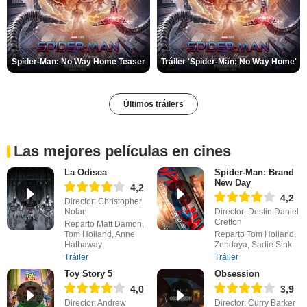
Spider-Man: No Way Home Teaser
Tráiler 'Spider-Man: No Way Home'
Últimos tráilers
Las mejores películas en cines
La Odisea
Spider-Man: Brand
New Day
4,2
4,2
Director: Christopher
Nolan
Director: Destin Daniel
Cretton
Reparto Matt Damon,
Tom Holland, Anne
Reparto Tom Holland,
Hathaway
Zendaya, Sadie Sink
Tráiler
Tráiler
Toy Story 5
Obsession
4,0
3,9
Director: Andrew
Director: Curry Barker