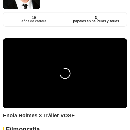
19
3
años de carrera
papeles en películas y series
Enola Holmes 3 Tráiler VOSE
Filmografía