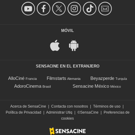
MÓVIL
SENSACINE EN EL EXTRANJERO
AlloCiné
Filmstarts
Beyazperde
Francia
Alemania
Turquía
AdoroCinema
Sensacine México
Brasil
México
Acerca de SensaCine
|
Contacta con nosotros
|
Términos de uso
|
Política de Privacidad
|
Administrar Utiq
|
©SensaCine
|
Preferencias de
cookies