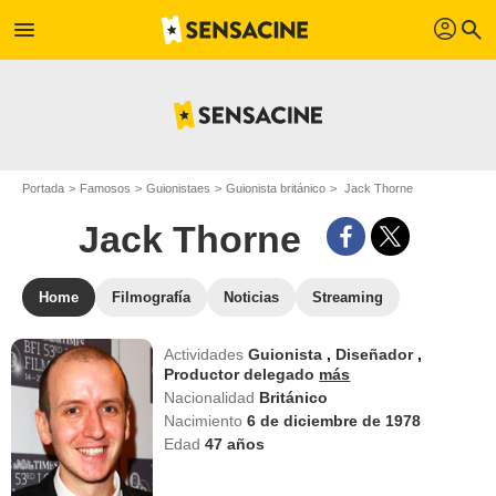
profil
menu
search
Portada
Famosos
Guionistaes
Guionista británico
Jack Thorne
Jack Thorne
Home
Filmografía
Noticias
Streaming
Actividades
Guionista
,
Diseñador
,
Productor delegado
más
Nacionalidad
Británico
Nacimiento
6 de diciembre de 1978
Edad
47
años