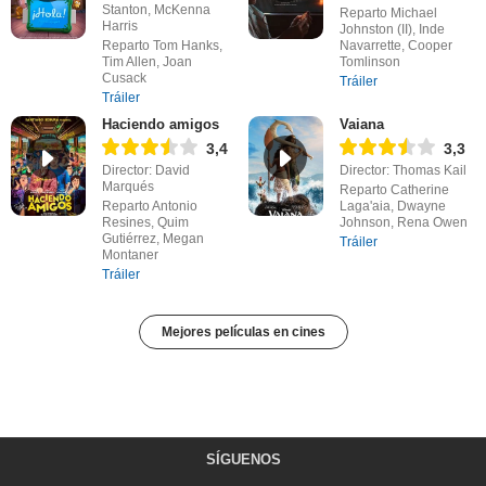
Stanton, McKenna
Reparto Michael
Harris
Johnston (II), Inde
Reparto Tom Hanks,
Navarrette, Cooper
Tim Allen, Joan
Tomlinson
Cusack
Tráiler
Tráiler
Haciendo amigos
Vaiana
3,4
3,3
Director: David
Director: Thomas Kail
Marqués
Reparto Catherine
Reparto Antonio
Laga'aia, Dwayne
Resines, Quim
Johnson, Rena Owen
Gutiérrez, Megan
Tráiler
Montaner
Tráiler
Mejores películas en cines
SÍGUENOS