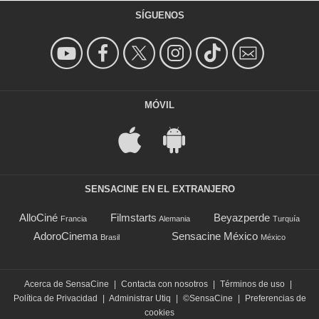
SÍGUENOS
MÓVIL
SENSACINE EN EL EXTRANJERO
AlloCiné
Filmstarts
Beyazperde
Francia
Alemania
Turquía
AdoroCinema
Sensacine México
Brasil
México
Acerca de SensaCine
|
Contacta con nosotros
|
Términos de uso
|
Política de Privacidad
|
Administrar Utiq
|
©SensaCine
|
Preferencias de
cookies