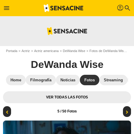
profil
menu
search
Portada
Actriz
Actriz americana
DeWanda Wise
Fotos de DeWanda Wise
Im
DeWanda Wise
Home
Filmografía
Noticias
Fotos
Streaming
VER TODAS LAS FOTOS
5
/ 50 Fotos