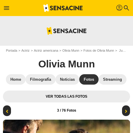
profil
menu
search
Portada
Actriz
Actriz americana
Olivia Munn
Fotos de Olivia Munn
Juegos de colegas : Foto Josh Duhamel, Olivia Munn
Olivia Munn
Home
Filmografía
Noticias
Fotos
Streaming
VER TODAS LAS FOTOS
3
/ 76 Fotos