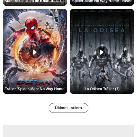
Star Trek II: la ira de Khan Tráiler VO
Spider-Man: No Way Home Teaser
Tráiler 'Spider-Man: No Way Home'
La Odisea Tráiler (3)
Últimos tráilers