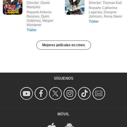
Director: David
Director: Thomas Kail
Marqués
Reparto Catherine
Reparto Antonio
Laga'aia, Dwayne
Resines, Quim
Johnson, Rena Owen
Gutiérrez, Megan
Tráiler
Montaner
Tráiler
Mejores películas en cines
SÍGUENOS
MÓVIL