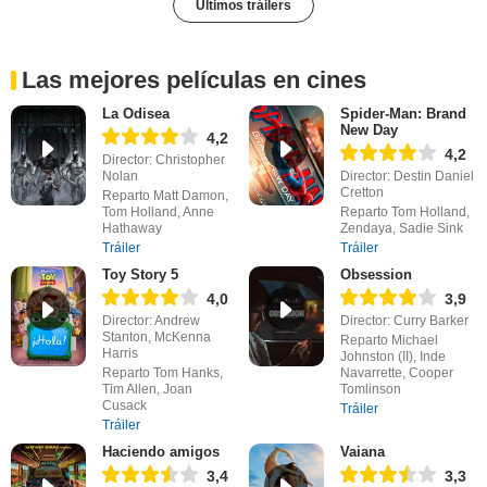
Últimos tráilers
Las mejores películas en cines
La Odisea
Spider-Man: Brand
New Day
4,2
4,2
Director: Christopher
Nolan
Director: Destin Daniel
Cretton
Reparto Matt Damon,
Tom Holland, Anne
Reparto Tom Holland,
Hathaway
Zendaya, Sadie Sink
Tráiler
Tráiler
Toy Story 5
Obsession
4,0
3,9
Director: Andrew
Director: Curry Barker
Stanton, McKenna
Reparto Michael
Harris
Johnston (II), Inde
Reparto Tom Hanks,
Navarrette, Cooper
Tim Allen, Joan
Tomlinson
Cusack
Tráiler
Tráiler
Haciendo amigos
Vaiana
3,4
3,3