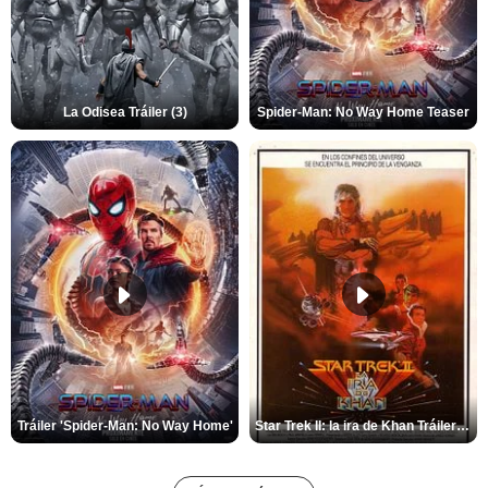
La Odisea Tráiler (3)
Spider-Man: No Way Home Teaser
Tráiler 'Spider-Man: No Way Home'
Star Trek II: la ira de Khan Tráiler VO