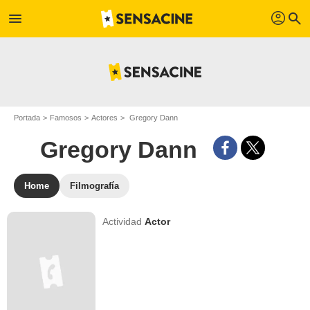
profil
menu
search
Portada
Famosos
Actores
Gregory Dann
Gregory Dann
Home
Filmografía
Actividad
Actor