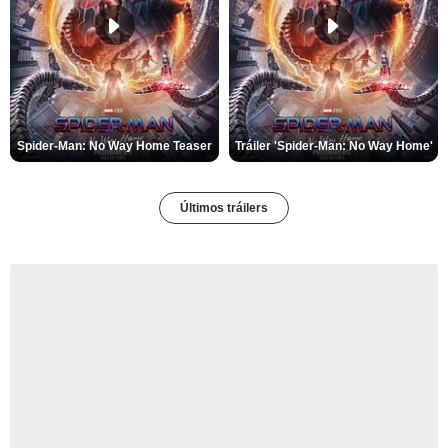
Spider-Man: No Way Home Teaser
Tráiler 'Spider-Man: No Way Home'
Últimos tráilers