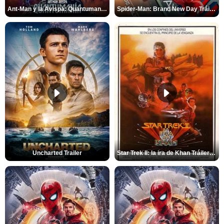
Ant-Man y la Avispa: Quantumanía Tráiler (2)
Spider-Man: Brand New Day Tráiler (3)
Uncharted Trailer
Star Trek II: la ira de Khan Tráiler VO