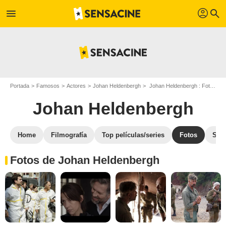
profil
menu
search
Portada
Famosos
Actores
Johan Heldenbergh
Johan Heldenbergh : Fotos de sus películas y series
Johan Heldenbergh
Home
Filmografía
Top películas/series
Fotos
Str
Fotos de Johan Heldenbergh