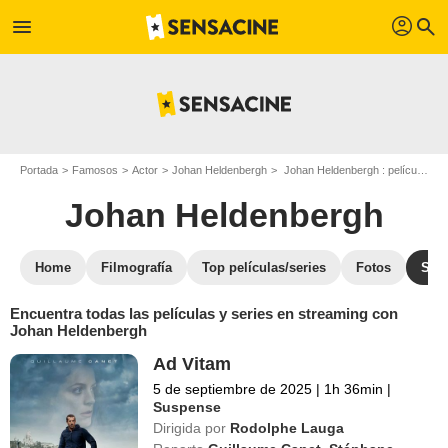
profil
menu
search
Portada
Famosos
Actor
Johan Heldenbergh
Johan Heldenbergh : películas y series online
Johan Heldenbergh
Home
Filmografía
Top películas/series
Fotos
Str
Encuentra todas las películas y series en streaming con
Johan Heldenbergh
Ad Vitam
5 de septiembre de 2025
|
1h 36min
|
Suspense
Dirigida por
Rodolphe Lauga