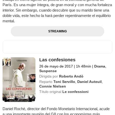
París. Es una mujer íntegra, de gran moral y con mucha fortaleza
interior. Sin embargo, cuando descubre que su marido tiene una
doble vida, este hecho la hará perder repentinamente el equilibrio
mental.
STREAMING
Las confesiones
26 de mayo de 2017
|
1h 48min
|
Drama
,
Suspense
Dirigida por
Roberto Andò
Reparto
Toni Servillo
,
Daniel Auteuil
,
Connie Nielsen
Título original
Le confessioni
Daniel Roché, director del Fondo Monetario Internacional, acude
a una importante reunión del G8 con los economistas más