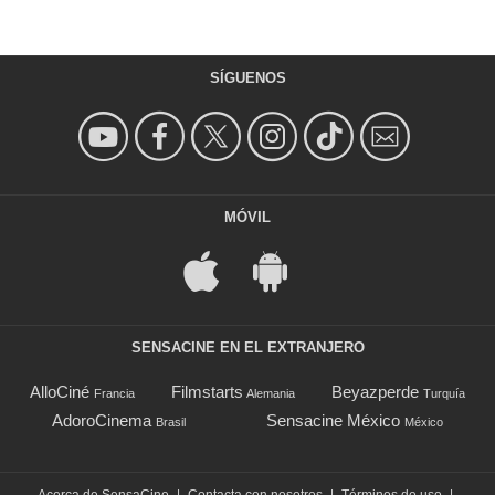
SÍGUENOS
MÓVIL
SENSACINE EN EL EXTRANJERO
AlloCiné
Filmstarts
Beyazperde
Francia
Alemania
Turquía
AdoroCinema
Sensacine México
Brasil
México