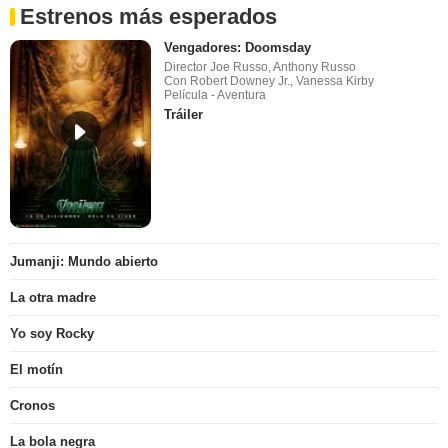
Estrenos más esperados
Vengadores: Doomsday
Director Joe Russo, Anthony Russo
Con Robert Downey Jr., Vanessa Kirby
Película - Aventura
Tráiler
Jumanji: Mundo abierto
La otra madre
Yo soy Rocky
El motín
Cronos
La bola negra