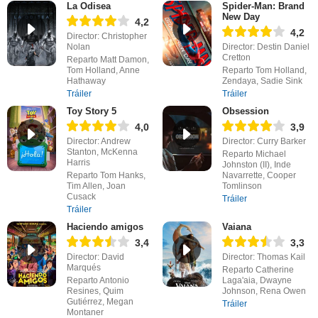
La Odisea
Spider-Man: Brand
New Day
4,2
4,2
Director: Christopher
Nolan
Director: Destin Daniel
Cretton
Reparto Matt Damon,
Tom Holland, Anne
Reparto Tom Holland,
Hathaway
Zendaya, Sadie Sink
Tráiler
Tráiler
Toy Story 5
Obsession
4,0
3,9
Director: Andrew
Director: Curry Barker
Stanton, McKenna
Reparto Michael
Harris
Johnston (II), Inde
Reparto Tom Hanks,
Navarrette, Cooper
Tim Allen, Joan
Tomlinson
Cusack
Tráiler
Tráiler
Haciendo amigos
Vaiana
3,4
3,3
Director: David
Director: Thomas Kail
Marqués
Reparto Catherine
Reparto Antonio
Laga'aia, Dwayne
Resines, Quim
Johnson, Rena Owen
Gutiérrez, Megan
Tráiler
Montaner