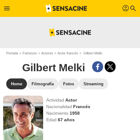
profil
menu
search
Portada
Famosos
Actores
Actor francés
Gilbert Melki
Gilbert Melki
Home
Filmografía
Fotos
Streaming
Actividad
Actor
Nacionalidad
Francés
Nacimiento
1958
Edad
67
años