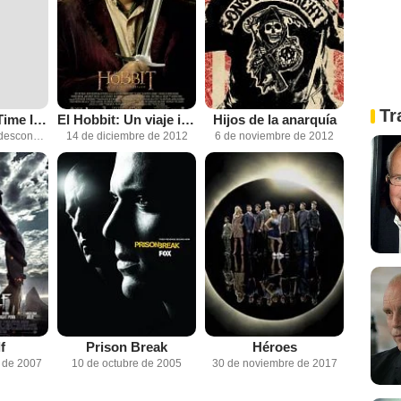
Tr
Once Upon A Time In London
El Hobbit: Un viaje inesperado
Hijos de la anarquía
Fecha de estreno desconocida
14 de diciembre de 2012
6 de noviembre de 2012
f
Prison Break
Héroes
 de 2007
10 de octubre de 2005
30 de noviembre de 2017