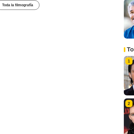
Toda la filmografía
To
1
2