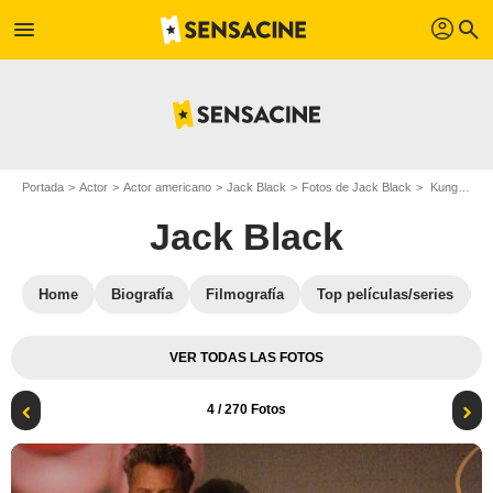
profil
menu
search
Portada
Actor
Actor americano
Jack Black
Fotos de Jack Black
Kung Fu Panda : Foto John Stevenson, Jack Black, Dustin Hoffman
Jack Black
Home
Biografía
Filmografía
Top películas/series
VER TODAS LAS FOTOS
4
/ 270 Fotos