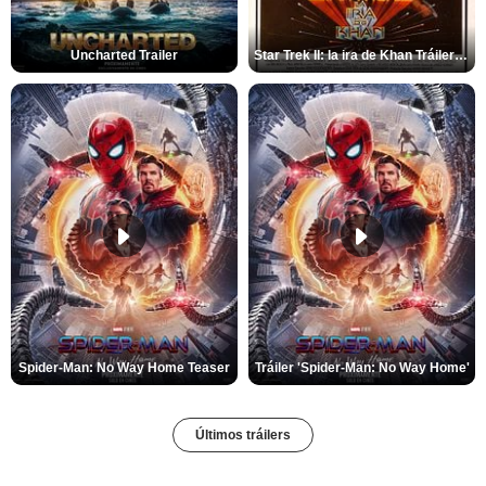
Uncharted Trailer
Star Trek II: la ira de Khan Tráiler VO
Spider-Man: No Way Home Teaser
Tráiler 'Spider-Man: No Way Home'
Últimos tráilers