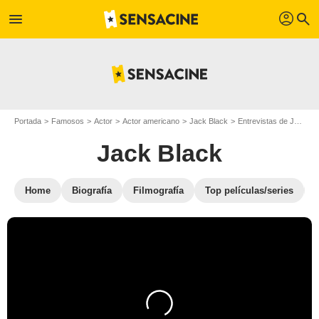
profil
menu
search
Portada
Famosos
Actor
Actor americano
Jack Black
Entrevistas de Jack Black
Jack Black
Home
Biografía
Filmografía
Top películas/series