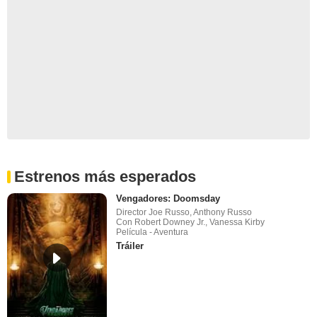
Estrenos más esperados
Vengadores: Doomsday
Director Joe Russo, Anthony Russo
Con Robert Downey Jr., Vanessa Kirby
Película - Aventura
Tráiler