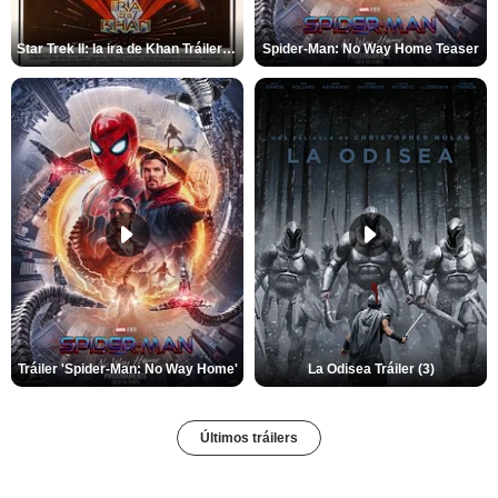
Star Trek II: la ira de Khan Tráiler VO
Spider-Man: No Way Home Teaser
Tráiler 'Spider-Man: No Way Home'
La Odisea Tráiler (3)
Últimos tráilers