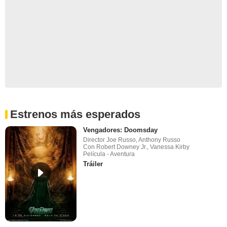
Estrenos más esperados
Vengadores: Doomsday
Director Joe Russo, Anthony Russo
Con Robert Downey Jr., Vanessa Kirby
Película - Aventura
Tráiler