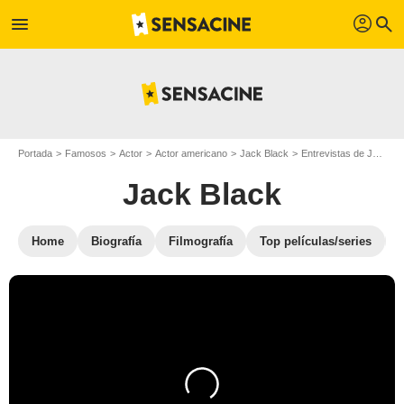
profil
menu
search
Portada
Famosos
Actor
Actor americano
Jack Black
Entrevistas de Jack Black
Jack Black
Home
Biografía
Filmografía
Top películas/series