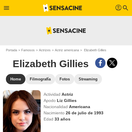
profil
menu
search
Portada
Famosos
Actrizes
Actriz americana
Elizabeth Gillies
Elizabeth Gillies
Home
Filmografía
Fotos
Streaming
Actividad
Actriz
Apodo
Liz Gillies
Nacionalidad
Americana
Nacimiento
26 de julio de 1993
Edad
33
años