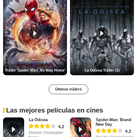
Tráiler 'Spider-Man: No Way Home'
La Odisea Tráiler (3)
Últimos tráilers
Las mejores películas en cines
La Odisea
Spider-Man: Brand
New Day
4,2
4,2
Director: Christopher