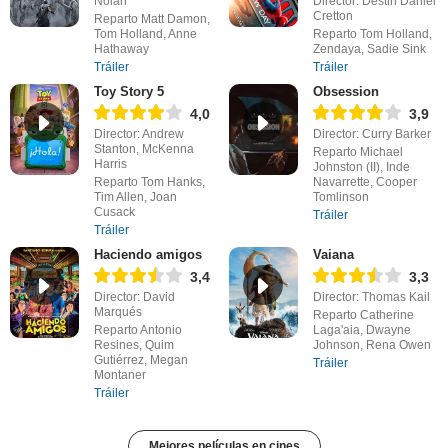
Nolan
Director: Destin Daniel
Cretton
Reparto Matt Damon,
Tom Holland, Anne
Reparto Tom Holland,
Hathaway
Zendaya, Sadie Sink
Tráiler
Tráiler
Toy Story 5
Obsession
4,0
3,9
Director: Andrew
Director: Curry Barker
Stanton, McKenna
Reparto Michael
Harris
Johnston (II), Inde
Reparto Tom Hanks,
Navarrette, Cooper
Tim Allen, Joan
Tomlinson
Cusack
Tráiler
Tráiler
Haciendo amigos
Vaiana
3,4
3,3
Director: David
Director: Thomas Kail
Marqués
Reparto Catherine
Reparto Antonio
Laga'aia, Dwayne
Resines, Quim
Johnson, Rena Owen
Gutiérrez, Megan
Tráiler
Montaner
Tráiler
Mejores películas en cines