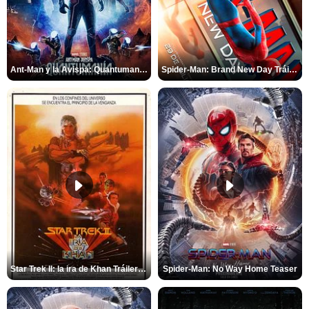
Ant-Man y la Avispa: Quantumanía Tráiler (2)
Spider-Man: Brand New Day Tráiler (3)
Star Trek II: la ira de Khan Tráiler VO
Spider-Man: No Way Home Teaser