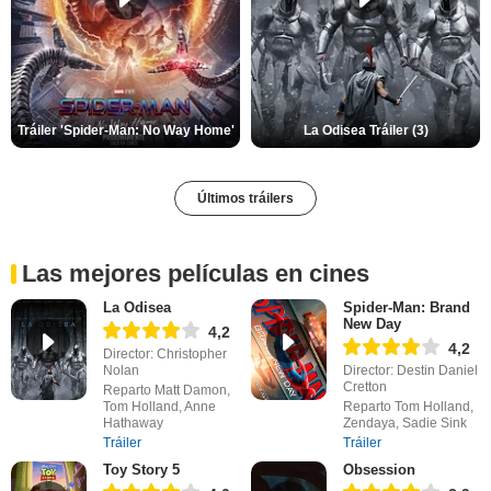
Tráiler 'Spider-Man: No Way Home'
La Odisea Tráiler (3)
Últimos tráilers
Las mejores películas en cines
La Odisea
Spider-Man: Brand
New Day
4,2
4,2
Director: Christopher
Nolan
Director: Destin Daniel
Cretton
Reparto Matt Damon,
Tom Holland, Anne
Reparto Tom Holland,
Hathaway
Zendaya, Sadie Sink
Tráiler
Tráiler
Toy Story 5
Obsession