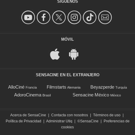
SÍGUENOS
MÓVIL
SENSACINE EN EL EXTRANJERO
AlloCiné
Filmstarts
Beyazperde
Francia
Alemania
Turquía
AdoroCinema
Sensacine México
Brasil
México
Acerca de SensaCine
|
Contacta con nosotros
|
Términos de uso
|
Política de Privacidad
|
Administrar Utiq
|
©SensaCine
|
Preferencias de
cookies