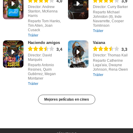
4,0
3,9
Director: Andrew
Director: Curry Barker
Stanton, McKenna
Reparto Michael
Harris
Johnston (II), Inde
Reparto Tom Hanks,
Navarrette, Cooper
Tim Allen, Joan
Tomlinson
Cusack
Tráiler
Tráiler
Haciendo amigos
Vaiana
3,4
3,3
Director: David
Director: Thomas Kail
Marqués
Reparto Catherine
Reparto Antonio
Laga'aia, Dwayne
Resines, Quim
Johnson, Rena Owen
Gutiérrez, Megan
Tráiler
Montaner
Tráiler
Mejores películas en cines