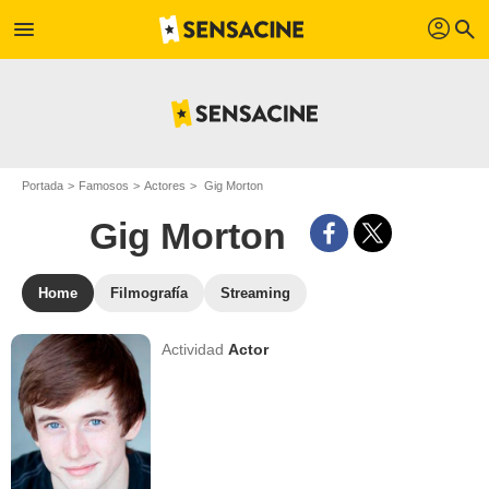
profil
menu
search
Portada
Famosos
Actores
Gig Morton
Gig Morton
Home
Filmografía
Streaming
Actividad
Actor