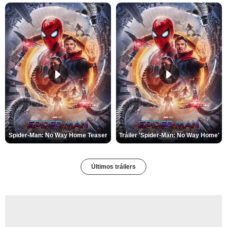
Spider-Man: No Way Home Teaser
Tráiler 'Spider-Man: No Way Home'
Últimos tráilers