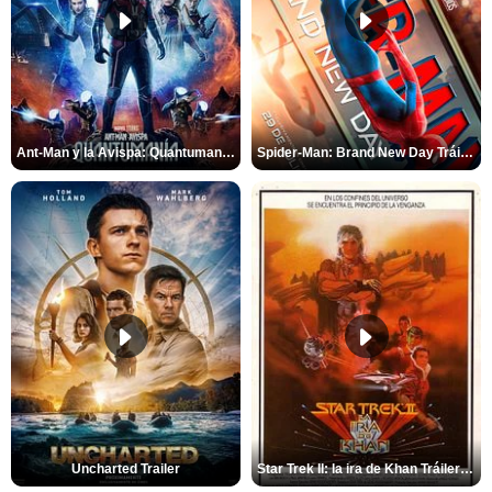
Ant-Man y la Avispa: Quantumanía Tráiler (2)
Spider-Man: Brand New Day Tráiler (3)
Uncharted Trailer
Star Trek II: la ira de Khan Tráiler VO