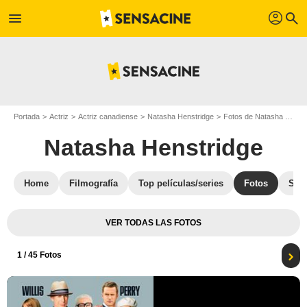
profil
menu
search
Portada
Actriz
Actriz canadiense
Natasha Henstridge
Fotos de Natasha Henstridge
Natasha Henstridge
Home
Filmografía
Top películas/series
Fotos
Str
VER TODAS LAS FOTOS
1
/ 45 Fotos