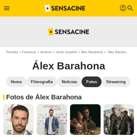
profil
menu
search
Portada
Famosos
Actores
Actor español
Álex Barahona
Álex Barahona : Fotos de sus películas y series
Álex Barahona
Home
Filmografía
Noticias
Fotos
Streaming
Fotos de Álex Barahona