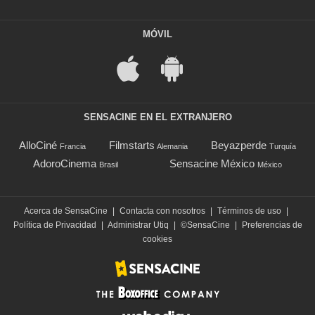
MÓVIL
SENSACINE EN EL EXTRANJERO
AlloCiné
Filmstarts
Beyazperde
Francia
Alemania
Turquía
AdoroCinema
Sensacine México
Brasil
México
Acerca de SensaCine
|
Contacta con nosotros
|
Términos de uso
|
Política de Privacidad
|
Administrar Utiq
|
©SensaCine
|
Preferencias de
cookies