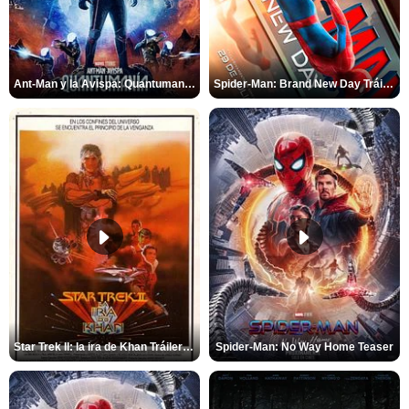
Ant-Man y la Avispa: Quantumanía Tráiler (2)
Spider-Man: Brand New Day Tráiler (3)
Star Trek II: la ira de Khan Tráiler VO
Spider-Man: No Way Home Teaser