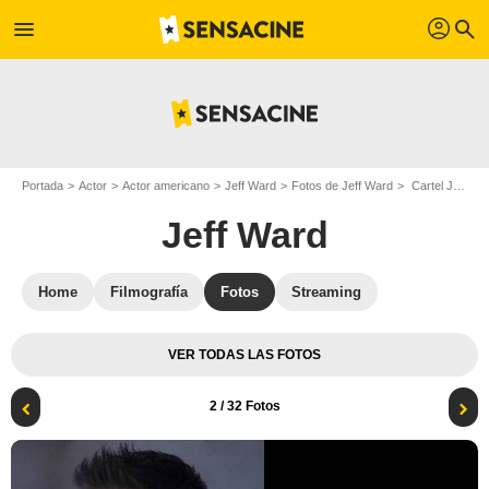
profil
menu
search
Portada
Actor
Actor americano
Jeff Ward
Fotos de Jeff Ward
Cartel Jeff Ward
Jeff Ward
Home
Filmografía
Fotos
Streaming
VER TODAS LAS FOTOS
2
/ 32 Fotos