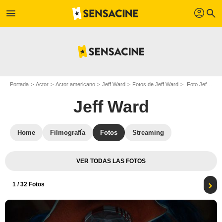
profil
menu
search
Portada
Actor
Actor americano
Jeff Ward
Fotos de Jeff Ward
Foto Jeff Ward
Jeff Ward
Home
Filmografía
Fotos
Streaming
VER TODAS LAS FOTOS
1
/ 32 Fotos