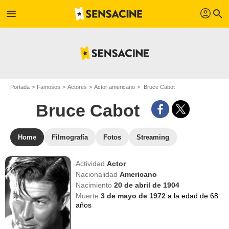
profil
menu
search
Portada
Famosos
Actores
Actor americano
Bruce Cabot
Bruce Cabot
Home
Filmografía
Fotos
Streaming
Actividad
Actor
Nacionalidad
Americano
Nacimiento
20 de abril de 1904
Muerte
3 de mayo de 1972
a la edad de 68
años