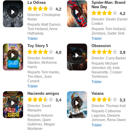
La Odisea
Spider-Man: Brand
New Day
4,2
4,2
Director: Christopher
Nolan
Director: Destin Daniel
Cretton
Reparto Matt Damon,
Tom Holland, Anne
Reparto Tom Holland,
Hathaway
Zendaya, Sadie Sink
Tráiler
Tráiler
Toy Story 5
Obsession
4,0
3,9
Director: Andrew
Director: Curry Barker
Stanton, McKenna
Reparto Michael
Harris
Johnston (II), Inde
Reparto Tom Hanks,
Navarrette, Cooper
Tim Allen, Joan
Tomlinson
Cusack
Tráiler
Tráiler
Haciendo amigos
Vaiana
3,4
3,3
Director: David
Director: Thomas Kail
Marqués
Reparto Catherine
Reparto Antonio
Laga'aia, Dwayne
Resines, Quim
Johnson, Rena Owen
Gutiérrez, Megan
Tráiler
Montaner