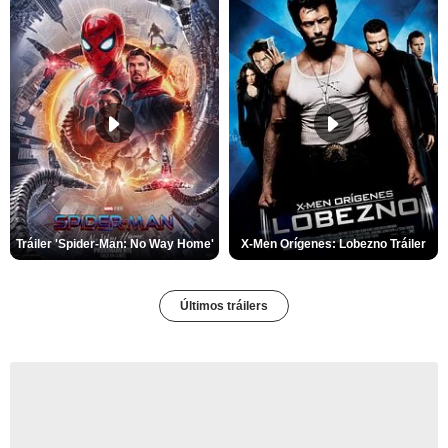
Tráiler 'Spider-Man: No Way Home'
X-Men Orígenes: Lobezno Tráiler
Últimos tráilers