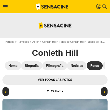
profil
menu
search
Portada
Famosos
Actor
Conleth Hill
Fotos de Conleth Hill
Juego de Tronos : Foto Kit Harington, Conleth Hill
Conleth Hill
Home
Biografía
Filmografía
Noticias
Fotos
St
VER TODAS LAS FOTOS
2
/ 29 Fotos