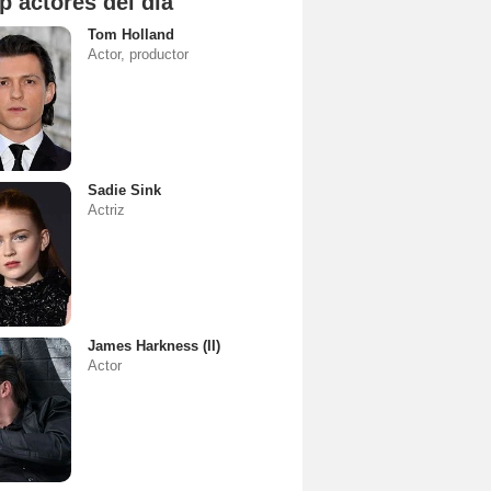
p actores del día
Tom Holland
Actor, productor
Sadie Sink
Actriz
James Harkness (II)
Actor