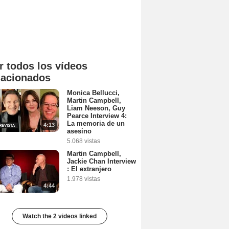
r todos los vídeos
lacionados
Monica Bellucci,
Martin Campbell,
Liam Neeson, Guy
Pearce Interview 4:
La memoria de un
4:13
asesino
5.068 vistas
Martin Campbell,
Jackie Chan Interview
: El extranjero
1.978 vistas
4:44
Watch the 2 videos linked