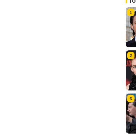
To
1
2
3