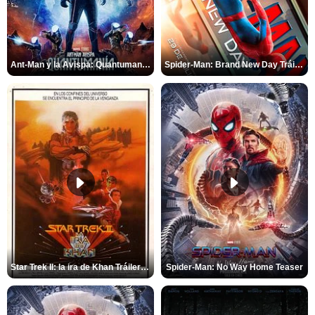
Ant-Man y la Avispa: Quantumanía Tráiler (2)
Spider-Man: Brand New Day Tráiler (3)
Star Trek II: la ira de Khan Tráiler VO
Spider-Man: No Way Home Teaser