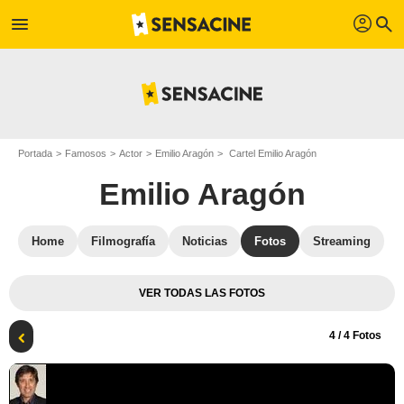
profil
menu
search
Portada
Famosos
Actor
Emilio Aragón
Cartel Emilio Aragón
Emilio Aragón
Home
Filmografía
Noticias
Fotos
Streaming
VER TODAS LAS FOTOS
4
/ 4 Fotos