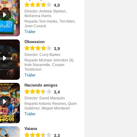
4,0
Director: Andrew Stanton,
McKenna Harris
Reparto Tom Hanks, Tim Allen,
Joan Cusack
Tráiler
Obsession
3,9
Director: Curry Barker
Reparto Michael Johnston (II),
Inde Navarrette, Cooper
Tomlinson
Tráiler
Haciendo amigos
3,4
Director: David Marqués
Reparto Antonio Resines, Quim
Gutiérrez, Megan Montaner
Tráiler
Vaiana
3,3