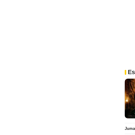
Es
Juman