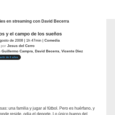
ries en streaming con David Becerra
tos y el campo de los sueños
gosto de 2008
|
1h 47min
|
Comedia
 por
Jesus del Cerro
o
Guillermo Campra
,
David Becerra
,
Vicente Diez
artir de 6 años
as: una familia y jugar al fútbol. Pero es huérfano, y
 donde reside, odia el deporte. Lo único bueno del