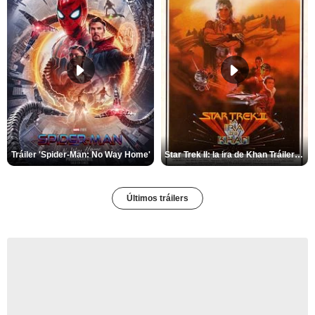
Tráiler 'Spider-Man: No Way Home'
Star Trek II: la ira de Khan Tráiler VO
Últimos tráilers