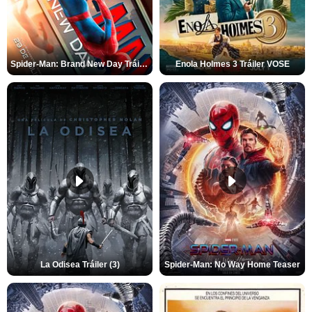
Spider-Man: Brand New Day Tráiler (3)
Enola Holmes 3 Tráiler VOSE
La Odisea Tráiler (3)
Spider-Man: No Way Home Teaser