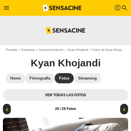
profil
menu
search
Portada
Guionista
Guionista francés
Kyan Khojandi
Fotos de Kyan Khojandi
Kyan Khojandi
Home
Filmografía
Fotos
Streaming
VER TODAS LAS FOTOS
26
/ 29 Fotos