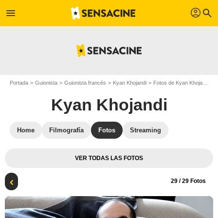
profil
menu
search
Portada
Guionista
Guionista francés
Kyan Khojandi
Fotos de Kyan Khojandi
Kyan Khojandi
Home
Filmografía
Fotos
Streaming
VER TODAS LAS FOTOS
29
/ 29 Fotos