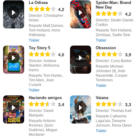
La Odisea
Spider-Man: Brand
New Day
4,2
4,2
Director: Christopher
Nolan
Director: Destin Daniel
Cretton
Reparto Matt Damon,
Tom Holland, Anne
Reparto Tom Holland,
Hathaway
Zendaya, Sadie Sink
Tráiler
Tráiler
Toy Story 5
Obsession
4,0
3,9
Director: Andrew
Director: Curry Barker
Stanton, McKenna
Reparto Michael
Harris
Johnston (II), Inde
Reparto Tom Hanks,
Navarrette, Cooper
Tim Allen, Joan
Tomlinson
Cusack
Tráiler
Tráiler
Haciendo amigos
Vaiana
3,4
3,3
Director: David
Director: Thomas Kail
Marqués
Reparto Catherine
Reparto Antonio
Laga'aia, Dwayne
Resines, Quim
Johnson, Rena Owen
Gutiérrez, Megan
Tráiler
Montaner