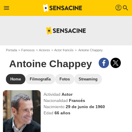
profil
menu
search
Portada
Famosos
Actores
Actor francés
Antoine Chappey
Antoine Chappey
Home
Filmografía
Fotos
Streaming
Actividad
Actor
Nacionalidad
Francés
Nacimiento
29 de junio de 1960
Edad
66
años