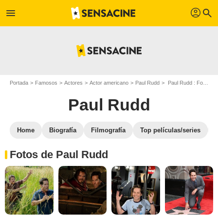
profil
menu
search
Portada
Famosos
Actores
Actor americano
Paul Rudd
Paul Rudd : Fotos de sus películas y series
Paul Rudd
Home
Biografía
Filmografía
Top películas/series
Fotos de Paul Rudd