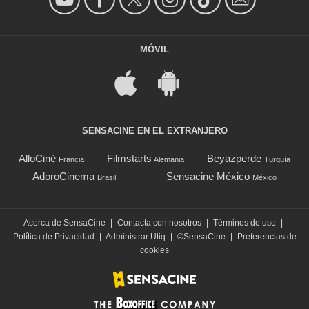
MÓVIL
SENSACINE EN EL EXTRANJERO
AlloCiné
Filmstarts
Beyazperde
Francia
Alemania
Turquía
AdoroCinema
Sensacine México
Brasil
México
Acerca de SensaCine
|
Contacta con nosotros
|
Términos de uso
|
Política de Privacidad
|
Administrar Utiq
|
©SensaCine
|
Preferencias de
cookies