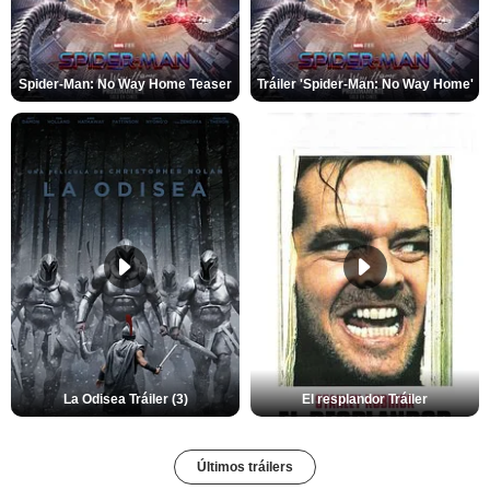
Spider-Man: No Way Home Teaser
Tráiler 'Spider-Man: No Way Home'
La Odisea Tráiler (3)
El resplandor Tráiler
Últimos tráilers