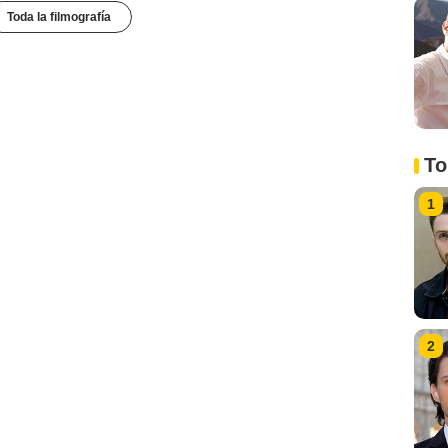
Toda la filmografía
To
1
2