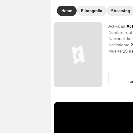
Home
Filmografía
Streaming
Actividad
Act
Nombre real
Nacionalida
Nacimiento
2
Muerte
19 d
a