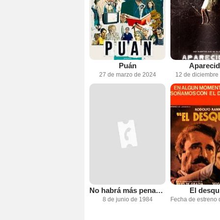
Puán
Apareci
27 de marzo de 2024
12 de diciembre
No habrá más penas ni olvido
El desqu
8 de junio de 1984