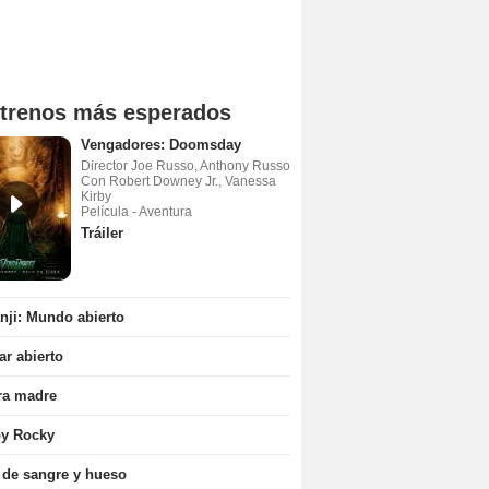
trenos más esperados
Vengadores: Doomsday
Director Joe Russo, Anthony Russo
Con Robert Downey Jr., Vanessa
Kirby
Película - Aventura
Tráiler
ji: Mundo abierto
r abierto
ra madre
oy Rocky
 de sangre y hueso