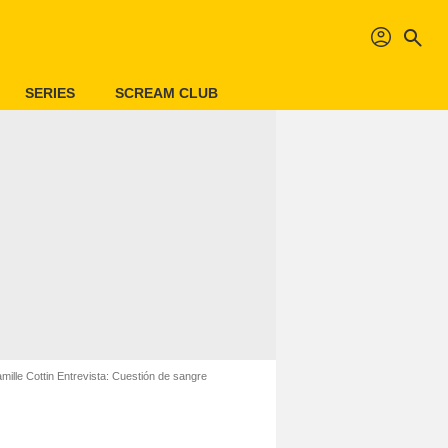
profil
search
SERIES
SCREAM CLUB
ille Cottin Entrevista: Cuestión de sangre