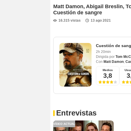
Matt Damon, Abigail Breslin, T
Cuestión de sangre
16.315 vistas
13 ago 2021
Cuestión de sang
2h 20min
Dirigida por
Tom McC
Con
Matt Damon
,
Cam
Medios
Usua
3,8
3
Entrevistas
VÍDEO ACTUAL