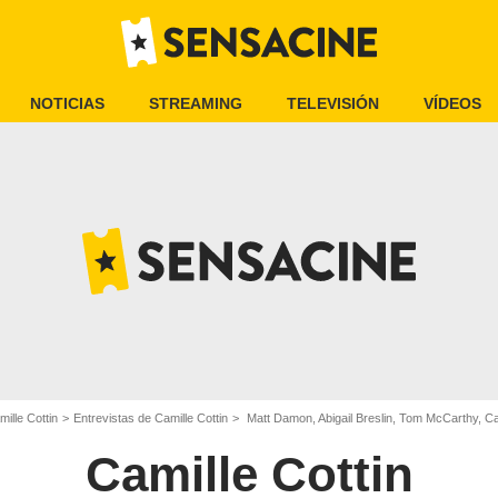
NOTICIAS
STREAMING
TELEVISIÓN
VÍDEOS
mille Cottin
Entrevistas de Camille Cottin
Matt Damon, Abigail Breslin, Tom McCarthy, Cam
Camille Cottin