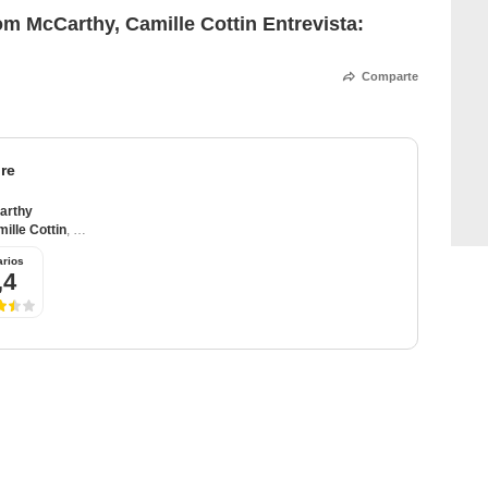
om McCarthy, Camille Cottin Entrevista:
Comparte
re
arthy
ille Cottin
,
Abigail Breslin
rios
,4