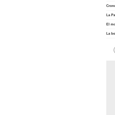
Cron
La Pa
El mo
La bo