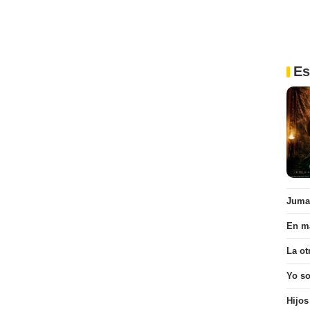
Es
Juman
En ma
La ot
Yo s
Hijos