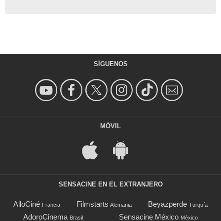
SÍGUENOS
MÓVIL
SENSACINE EN EL EXTRANJERO
AlloCiné
Filmstarts
Beyazperde
Francia
Alemania
Turquía
AdoroCinema
Sensacine México
Brasil
México