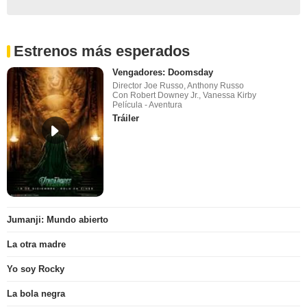
Estrenos más esperados
Vengadores: Doomsday
Director Joe Russo, Anthony Russo
Con Robert Downey Jr., Vanessa Kirby
Película - Aventura
Tráiler
Jumanji: Mundo abierto
La otra madre
Yo soy Rocky
La bola negra