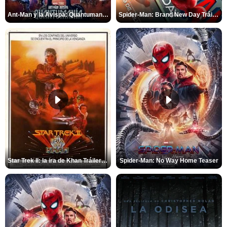
Ant-Man y la Avispa: Quantumanía Tráiler (2)
Spider-Man: Brand New Day Tráiler (3)
Star Trek II: la ira de Khan Tráiler VO
Spider-Man: No Way Home Teaser