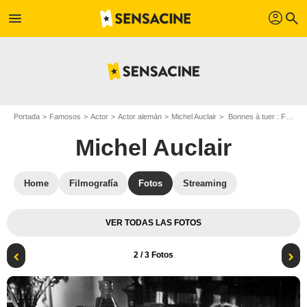
profil
menu
search
Portada
Famosos
Actor
Actor alemán
Michel Auclair
Bonnes à tuer : Foto Michel Auclair, Henri Decoin, Danielle Darrieux
Michel Auclair
Home
Filmografía
Fotos
Streaming
VER TODAS LAS FOTOS
2
/ 3 Fotos