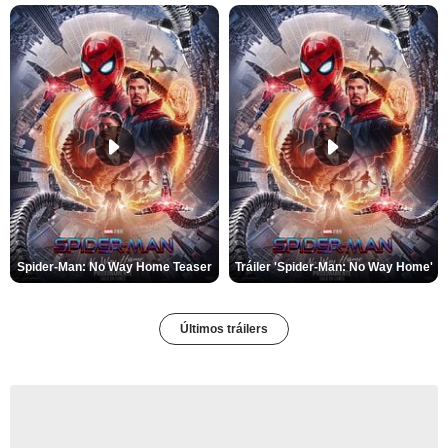
Spider-Man: No Way Home Teaser
Tráiler 'Spider-Man: No Way Home'
Últimos tráilers