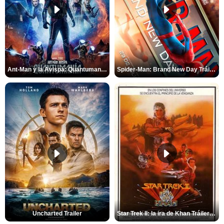
Ant-Man y la Avispa: Quantumanía Tráiler (2)
Spider-Man: Brand New Day Tráiler (3)
Uncharted Trailer
Star Trek II: la ira de Khan Tráiler VO