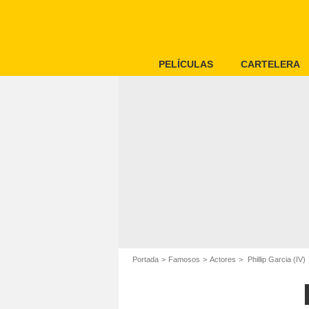
PELÍCULAS
CARTELERA
Portada
Famosos
Actores
Phillip Garcia (IV)