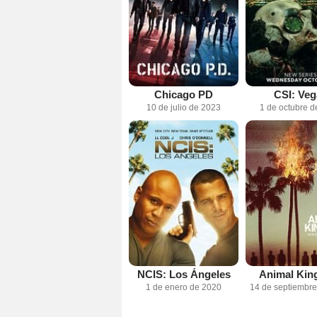
Chicago PD
CSI: Veg
10 de julio de 2023
1 de octubre d
NCIS: Los Ángeles
Animal Ki
1 de enero de 2020
14 de septiembr