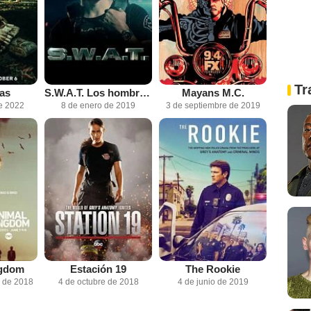
Tr
as
S.W.A.T. Los hombres de Harrelson
Mayans M.C.
e 2022
8 de enero de 2019
3 de septiembre de 2019
ngdom
Estación 19
The Rookie
e de 2018
4 de octubre de 2018
4 de junio de 2019